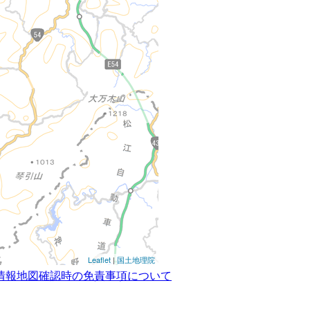
Leaflet
|
国土地理院
情報地図確認時の免責事項について