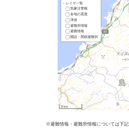
−
レイヤ一覧
気象注警報
各地の震度
津波
避難所情報
避難情報
開設・閉鎖避難所
5 km
※避難情報・避難所情報については下記